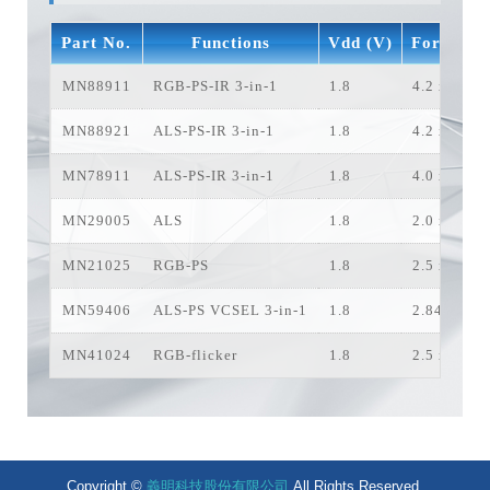
Part No.
Functions
Vdd (V)
Form Fac
MN88911
RGB-PS-IR 3-in-1
1.8
4.2 x 1.5 x
MN88921
ALS-PS-IR 3-in-1
1.8
4.2 x 1.5 x
MN78911
ALS-PS-IR 3-in-1
1.8
4.0 x 1.5 x
MN29005
ALS
1.8
2.0 x 2.0 x
MN21025
RGB-PS
1.8
2.5 x 2.0 x
MN59406
ALS-PS VCSEL 3-in-1
1.8
2.84 x 1.44
MN41024
RGB-flicker
1.8
2.5 x 2.0 x
Copyright ©
義明科技股份有限公司
All Rights Reserved.