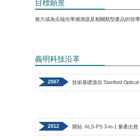
目標願景
致力成為尖端光學感測器及相關類型產品的領導
義明科技沿革
2007
技術基礎源自 Stanford Optical S
2012
開始 ALS-PS 3-in-1 量產出貨